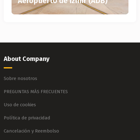
Aeropuerto de Izmir (ADB)
About Company
Sobre nosotros
PREGUNTAS MÁS FRECUENTES
Uso de cookies
Política de privacidad
Cancelación y Reembolso