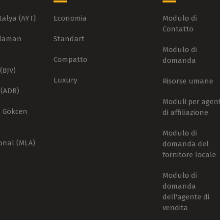
talya (AYT)
Economia
Modulo di
Contatto
alaman
Standart
Modulo di
Compatto
domanda
(BJV)
Luxury
Risorse umane
 (ADB)
Moduli per agent
a Gökcen
di affiliazione
Modulo di
onal (MLA)
domanda del
fornitore locale
Modulo di
domanda
dell'agente di
vendita