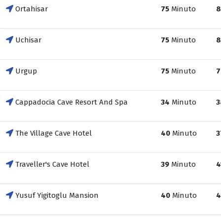
Ortahisar
75
Minuto
8
Uchisar
75
Minuto
8
Urgup
75
Minuto
7
Cappadocia Cave Resort And Spa
34
Minuto
3
The Village Cave Hotel
40
Minuto
3
Traveller's Cave Hotel
39
Minuto
4
Yusuf Yigitoglu Mansion
40
Minuto
4