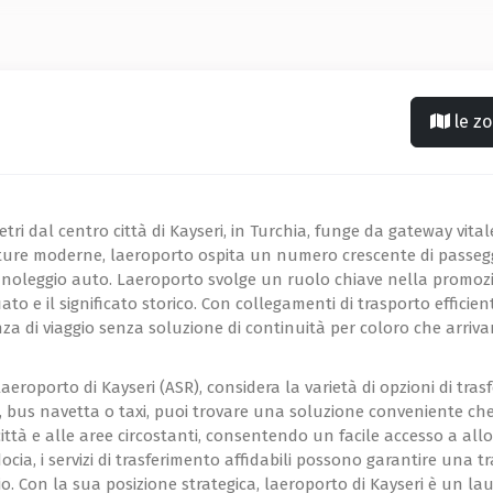
le z
etri dal centro città di Kayseri, in Turchia, funge da gateway vital
rutture moderne, laeroporto ospita un numero crescente di pass
ni di noleggio auto. Laeroporto svolge un ruolo chiave nella promo
o e il significato storico. Con collegamenti di trasporto efficien
za di viaggio senza soluzione di continuità per coloro che arriva
laeroporto di Kayseri (ASR), considera la varietà di opzioni di tra
, bus navetta o taxi, puoi trovare una soluzione conveniente che s
tà e alle aree circostanti, consentendo un facile accesso a alloggi
ocia, i servizi di trasferimento affidabili possono garantire una t
zio. Con la sua posizione strategica, laeroporto di Kayseri è un 