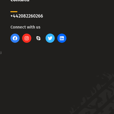
+442082260266
Connect with us
i