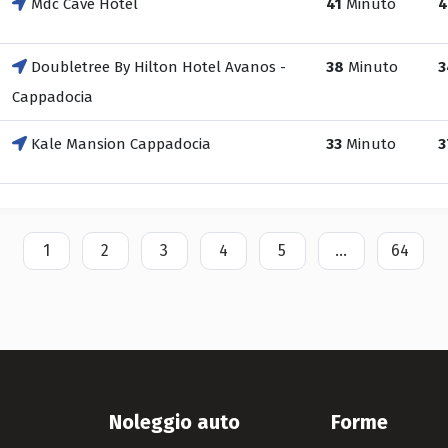
Mdc Cave Hotel
41
Minuto
4
Doubletree By Hilton Hotel Avanos -
38
Minuto
3
Cappadocia
Kale Mansion Cappadocia
33
Minuto
3
1
2
3
4
5
...
64
Noleggio auto
Forme