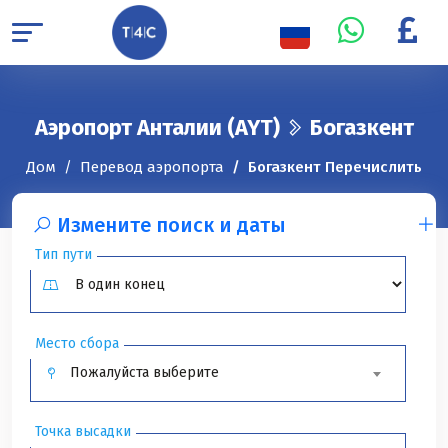
Аэропорт Анталии (AYT)
Богазкент
Дом
Перевод аэропорта
Богазкент Перечислить
Измените поиск и даты
Тип пути
Место сбора
Пожалуйста выберите
Точка высадки