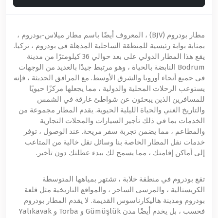
مطار بودروم (BJV) ، المعروف أيضًا باسم مطار ميلاس-بودروم ،
بمثابة بوابة رئيسية للمنطقة الساحلية المذهلة في بودروم ، تركيا.
يقع هذا المطار الدولي على بعد حوالي 36 كيلومترًا من مدينة
Bodrum النابضة بالحياة ، وهو مرتبط جيدًا بالعديد من الوجهات
في جميع أنحاء أوروبا والشرق الأوسط. مع المرافق الحديثة ، فإنه
يستوعب الرحلات المحلية والدولية ، مما يجعلها مركزًا حيويًا
للمسافرين الذين يبحثون عن شواطئ غارقة في الشمس
والتاريخ الغني والحياة الليلية الحيوية. يقدم المطار مجموعة من
الخدمات بما في ذلك تأجير السيارات والمحلات التجارية
والمطاعم ، مما يضمن تجربة سفر مريحة. عند الوصول ، توفر
خدمات نقل المطار الخاصة بنا وسائل نقل خالية من المتاعب
إلى أماكن إقامتك ، مما يسمح لك ببدء عطلتك دون تأخير.
تقع بودروم في منطقة خلابة ، تشتهر بمياهها المتوسطة
الكريستالية ، والمرسى الساحر ، والمواقع التاريخية مثل قلعة
بودروم ومدينة هاليكارناسوس القديمة. لا يقدم المطار بودروم
فحسب ، بل يخدم أيضًا مدن Gümüşlük و Torba و Yalıkavak