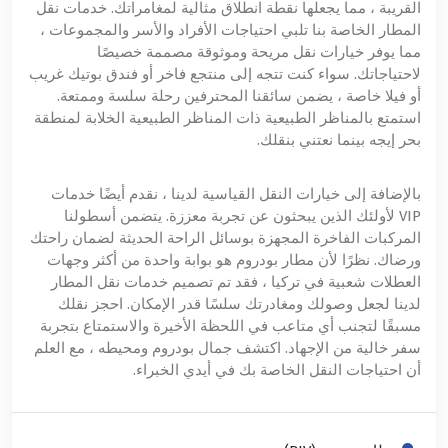
القريبة ، مما يجعلها نقطة انطلاق مثالية لمغامراتك. خدمات نقل
المطار الخاصة بنا تلبي احتياجات الأفراد والأسر والمجموعات ،
مما يوفر خيارات نقل مريحة وموثوقة مصممة خصيصًا
لاحتياجاتك. سواء كنت تتجه إلى منتجع فاخر أو فندق بوتيك غريب
أو فيلا خاصة ، يضمن سائقنا المحترفين رحلة سلسة وممتعة.
استمتع بالمناظر الطبيعية ذات المناظر الطبيعية الخلابة لمنطقة
بحر إيجه بينما نعتني بنقلك.
بالإضافة إلى خيارات النقل القياسية لدينا ، نقدم أيضًا خدمات
VIP لأولئك الذين يبحثون عن تجربة معززة. يتضمن أسطولنا
المركبات الفاخرة المجهزة بوسائل الراحة الحديثة لضمان راحتك
ورضاك. نظرًا لأن مطار بودروم هو بوابة واحدة من أكثر وجهات
العطلات شعبية في تركيا ، فقد تم تصميم خدمات نقل المطار
لدينا لجعل وصولك ومغادرتك سلسًا قدر الإمكان. احجز نقلك
مسبقًا لتجنب أي متاعب في اللحظة الأخيرة والاستمتاع بتجربة
سفر خالية من الإجهاد. اكتشف جمال بودروم ومحيطه ، مع العلم
أن احتياجات النقل الخاصة بك في أيدي الخبراء.