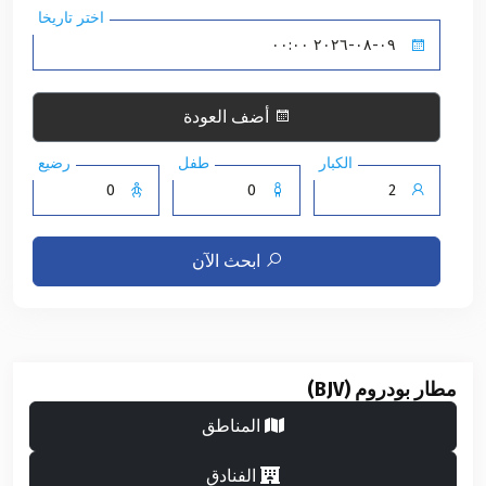
اختر تاريخا
أضف العودة
الكبار
طفل
رضيع
ابحث الآن
مطار بودروم (BJV)
المناطق
الفنادق