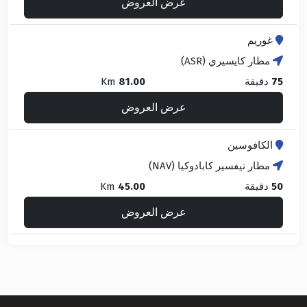
عرض العروض
غوريم
مطار كايسيري (ASR)
75
دقيقة
81.00
Km
عرض العروض
الكافوسين
مطار نيفسير كابادوكيا (NAV)
50
دقيقة
45.00
Km
عرض العروض