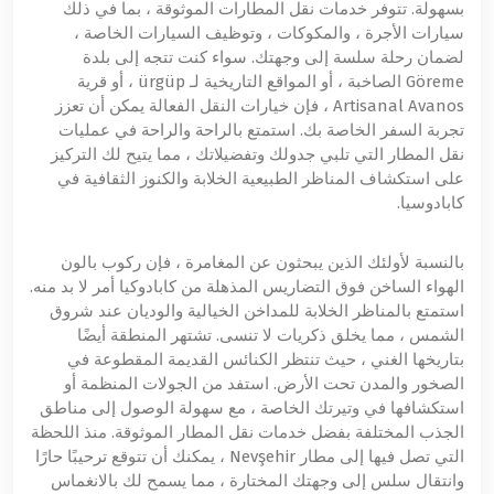
بسهولة. تتوفر خدمات نقل المطارات الموثوقة ، بما في ذلك
سيارات الأجرة ، والمكوكات ، وتوظيف السيارات الخاصة ،
لضمان رحلة سلسة إلى وجهتك. سواء كنت تتجه إلى بلدة
Göreme الصاخبة ، أو المواقع التاريخية لـ ürgüp ، أو قرية
Artisanal Avanos ، فإن خيارات النقل الفعالة يمكن أن تعزز
تجربة السفر الخاصة بك. استمتع بالراحة والراحة في عمليات
نقل المطار التي تلبي جدولك وتفضيلاتك ، مما يتيح لك التركيز
على استكشاف المناظر الطبيعية الخلابة والكنوز الثقافية في
كابادوسيا.
بالنسبة لأولئك الذين يبحثون عن المغامرة ، فإن ركوب بالون
الهواء الساخن فوق التضاريس المذهلة من كابادوكيا أمر لا بد منه.
استمتع بالمناظر الخلابة للمداخن الخيالية والوديان عند شروق
الشمس ، مما يخلق ذكريات لا تنسى. تشتهر المنطقة أيضًا
بتاريخها الغني ، حيث تنتظر الكنائس القديمة المقطوعة في
الصخور والمدن تحت الأرض. استفد من الجولات المنظمة أو
استكشافها في وتيرتك الخاصة ، مع سهولة الوصول إلى مناطق
الجذب المختلفة بفضل خدمات نقل المطار الموثوقة. منذ اللحظة
التي تصل فيها إلى مطار Nevşehir ، يمكنك أن تتوقع ترحيبًا حارًا
وانتقال سلس إلى وجهتك المختارة ، مما يسمح لك بالانغماس