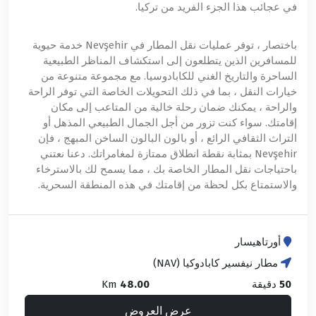
في عجائب هذا الجزء الفريد من تركيا.
باختصار ، توفر عمليات نقل المطار في Nevşehir خدمة حيوية
للمسافرين الذين يتطلعون إلى استكشاف المناظر الطبيعية
الساحرة والتاريخ الغني للكابادوسيا. مع مجموعة متنوعة من
خيارات النقل ، بما في ذلك التحويلات الخاصة التي توفر الراحة
والراحة ، يمكنك ضمان رحلة خالية من المتاعب إلى مكان
إقامتك. سواء كنت تزور من أجل الجمال الطبيعي المذهل أو
التراث الثقافي الرائع ، أو بالون البالون الساخن المبهج ، فإن
Nevşehir بمثابة نقطة انطلاق ممتازة لمغامراتك. دعنا نعتني
باحتياجات نقل المطار الخاصة بك ، مما يسمح لك بالاسترخاء
والاستمتاع بكل لحظة من إقامتك في هذه المنطقة السحرية.
أورتاهيسار
مطار نيفسير كابادوكيا (NAV)
50
دقيقة
48.00
Km
عرض العروض