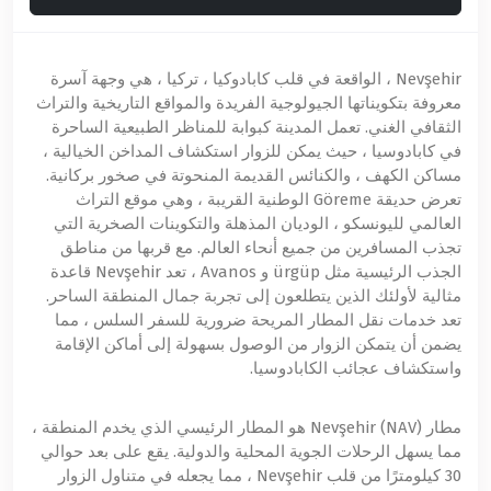
Nevşehir ، الواقعة في قلب كابادوكيا ، تركيا ، هي وجهة آسرة
معروفة بتكويناتها الجيولوجية الفريدة والمواقع التاريخية والتراث
الثقافي الغني. تعمل المدينة كبوابة للمناظر الطبيعية الساحرة
في كابادوسيا ، حيث يمكن للزوار استكشاف المداخن الخيالية ،
مساكن الكهف ، والكنائس القديمة المنحوتة في صخور بركانية.
تعرض حديقة Göreme الوطنية القريبة ، وهي موقع التراث
العالمي لليونسكو ، الوديان المذهلة والتكوينات الصخرية التي
تجذب المسافرين من جميع أنحاء العالم. مع قربها من مناطق
الجذب الرئيسية مثل ürgüp و Avanos ، تعد Nevşehir قاعدة
مثالية لأولئك الذين يتطلعون إلى تجربة جمال المنطقة الساحر.
تعد خدمات نقل المطار المريحة ضرورية للسفر السلس ، مما
يضمن أن يتمكن الزوار من الوصول بسهولة إلى أماكن الإقامة
واستكشاف عجائب الكابادوسيا.
مطار Nevşehir (NAV) هو المطار الرئيسي الذي يخدم المنطقة ،
مما يسهل الرحلات الجوية المحلية والدولية. يقع على بعد حوالي
30 كيلومترًا من قلب Nevşehir ، مما يجعله في متناول الزوار