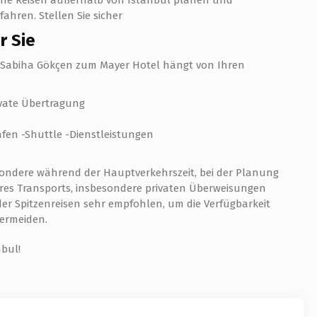
eiche Reisen außerhalb von Istanbul planen und
fahren. Stellen Sie sicher
r Sie
l Sabiha Gökçen zum Mayer Hotel hängt von Ihren
ivate Übertragung
fen -Shuttle -Dienstleistungen
sondere während der Hauptverkehrszeit, bei der Planung
hres Transports, insbesondere privaten Überweisungen
r Spitzenreisen sehr empfohlen, um die Verfügbarkeit
vermeiden.
nbul!