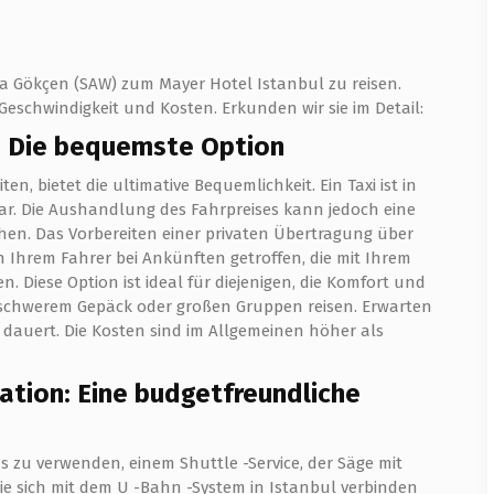
a Gökçen (SAW) zum Mayer Hotel Istanbul zu reisen.
Geschwindigkeit und Kosten. Erkunden wir sie im Detail:
g: Die bequemste Option
n, bietet die ultimative Bequemlichkeit. Ein Taxi ist in
r. Die Aushandlung des Fahrpreises kann jedoch eine
hen. Das Vorbereiten einer privaten Übertragung über
on Ihrem Fahrer bei Ankünften getroffen, die mit Ihrem
. Diese Option ist ideal für diejenigen, die Komfort und
it schwerem Gepäck oder großen Gruppen reisen. Erwarten
en dauert. Die Kosten sind im Allgemeinen höher als
ation: Eine budgetfreundliche
s zu verwenden, einem Shuttle -Service, der Säge mit
e sich mit dem U -Bahn -System in Istanbul verbinden