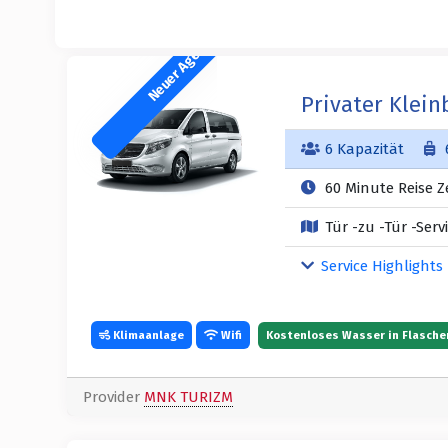
Neuer Agent
Privater Klein
6 Kapazität
60 Minute Reise Ze
Tür -zu -Tür -Serv
Service Highlights
Klimaanlage
Wifi
Kostenloses Wasser in Flasche
Provider
MNK TURIZM