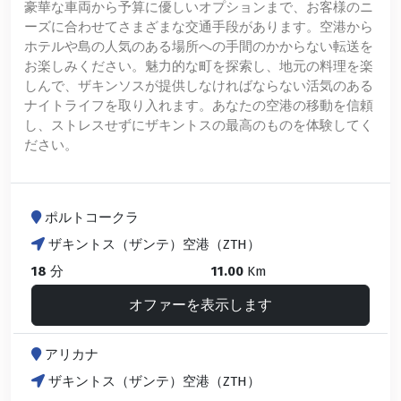
豪華な車両から予算に優しいオプションまで、お客様のニ
ーズに合わせてさまざまな交通手段があります。空港から
ホテルや島の人気のある場所への手間のかからない転送を
お楽しみください。魅力的な町を探索し、地元の料理を楽
しんで、ザキンソスが提供しなければならない活気のある
ナイトライフを取り入れます。あなたの空港の移動を信頼
し、ストレスせずにザキントスの最高のものを体験してく
ださい。
ポルトコークラ
ザキントス（ザンテ）空港（ZTH）
18
分
11.00
Km
オファーを表示します
アリカナ
ザキントス（ザンテ）空港（ZTH）