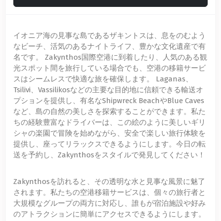
イオニア海の見事な島であるザキントスは、息をのむよう
なビーチ、活気のあるナイトライフ、豊かな文化遺産で有
名です。 Zakynthos国際空港に到着したり、人気のある観
光スポット間を旅行している場合でも、空港の移籍サービ
スはシームレスで快適な旅を確保します。 Laganas、
Tsilivi、Vassilikosなどの主要な目的地に信頼できる輸送オ
プションを提供し、有名なShipwreck BeachやBlue Caves
など、島の自然の美しさを探索することができます。私た
ちの経験豊富なドライバーは、この絵のように美しいギリ
シャの楽園で冒険を始めながら、安全で楽しい旅行体験を
提供し、座ってリラックスできるようにします。今日の転
送を予約し、Zakynthosをスタイルで発見してください！
Zakynthosを訪れると、その透明な水と見事な風景に魅了
されます。私たちの空港移籍サービスは、個々の旅行者と
大規模なグループの両方に対応し、誰もが宿泊施設や好み
のアトラクションに簡単にアクセスできるようにします。