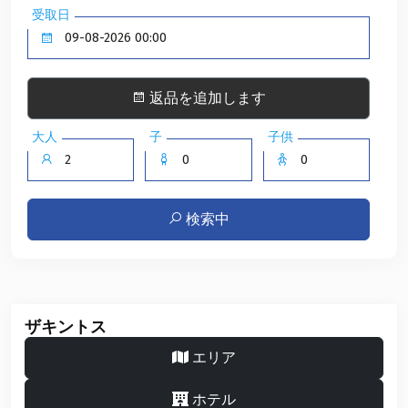
受取日
返品を追加します
大人
子
子供
検索中
ザキントス
エリア
ホテル