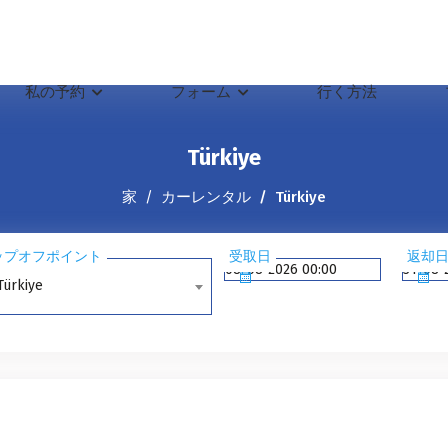
私の予約
フォーム
行く方法
Türkiye
家
カーレンタル
Türkiye
ップオフポイント
受取日
返却
Türkiye