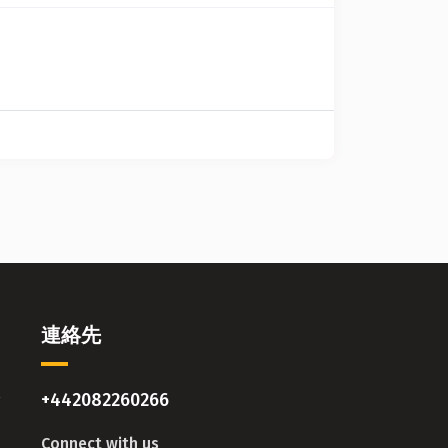
連絡先
ォ
+442082260266
Connect with us