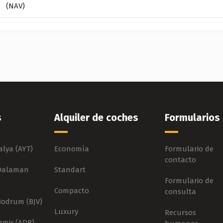
(NAV)
s
Alquiler de coches
Formularios
lya (AYT)
Economía
Formulario de
contacto
 Dalaman
Standart
Formulario de
Compacto
consulta
Bodrum (BJV)
Luxury
Recursos
zmir (ADB)