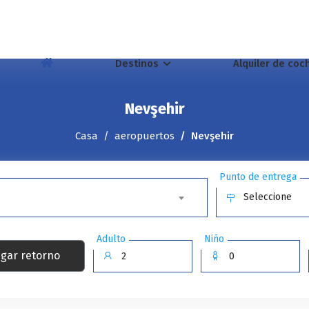
Destinos
Alquiler de co
Nevşehir
Casa
aeropuertos
Nevşehir
Punto de entrega
Seleccione
Adulto
Niño
gar retorno