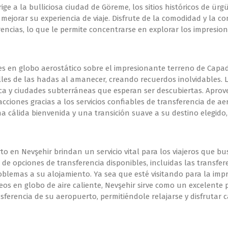
ige a la bulliciosa ciudad de Göreme, los sitios históricos de ür
mejorar su experiencia de viaje. Disfrute de la comodidad y la c
ncias, lo que le permite concentrarse en explorar los impresion
es en globo aerostático sobre el impresionante terreno de Capado
lles de las hadas al amanecer, creando recuerdos inolvidables. 
roca y ciudades subterráneas que esperan ser descubiertas. Aprov
tracciones gracias a los servicios confiables de transferencia de
 cálida bienvenida y una transición suave a su destino elegido,
o en Nevşehir brindan un servicio vital para los viajeros que bu
 de opciones de transferencia disponibles, incluidas las transfe
oblemas a su alojamiento. Ya sea que esté visitando para la impr
os en globo de aire caliente, Nevşehir sirve como un excelente 
ferencia de su aeropuerto, permitiéndole relajarse y disfrutar