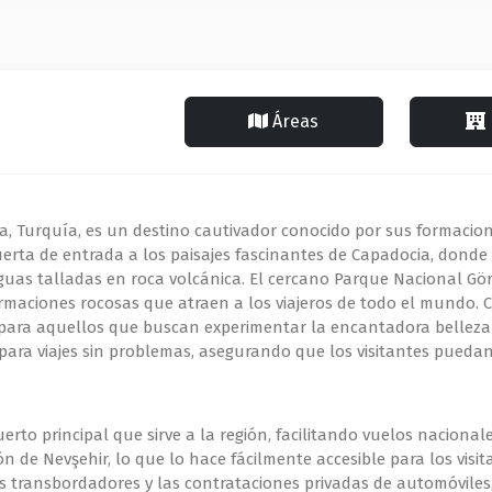
Áreas
, Turquía, es un destino cautivador conocido por sus formaciones 
uerta de entrada a los paisajes fascinantes de Capadocia, donde
iguas talladas en roca volcánica. El cercano Parque Nacional Gö
rmaciones rocosas que atraen a los viajeros de todo el mundo. 
para aquellos que buscan experimentar la encantadora belleza de
para viajes sin problemas, asegurando que los visitantes puedan
erto principal que sirve a la región, facilitando vuelos nacional
de Nevşehir, lo que lo hace fácilmente accesible para los visita
los transbordadores y las contrataciones privadas de automóviles,