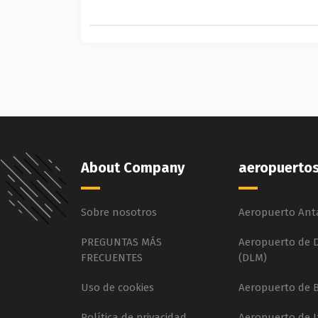
About Company
aeropuerto
Sobre nosotros
Aeropuerto Anta
PREGUNTAS MÁS
Aeropuerto de
FRECUENTES
(DLM)
Uso de cookies
Aeropuerto de 
Política de privacidad
Aeropuerto de I