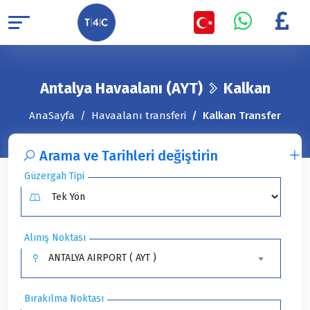
Antalya Havaalanı (AYT)
Kalkan
AnaSayfa
Havaalanı transferi
Kalkan Transfer
Arama ve Tarihleri ​​değiştirin
Güzergah Tipi
Alınış Noktası
ANTALYA AIRPORT ( AYT )
Bırakılma Noktası