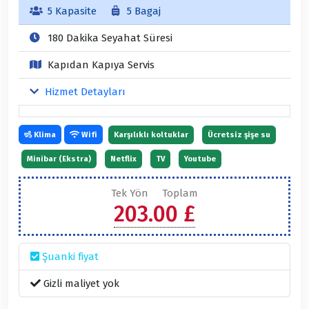
5 Kapasite
5 Bagaj
180 Dakika Seyahat Süresi
Kapıdan Kapıya Servis
Hizmet Detayları
Klima
Wifi
Karşılıklı koltuklar
Ücretsiz şişe su
Minibar (Ekstra)
Netflix
TV
Youtube
Tek Yön
Toplam
203.00 £
Şuanki fiyat
Gizli maliyet yok