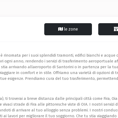
le zone
è rinomata per i suoi splendidi tramonti, edifici bianchi e acque 
tatori ogni anno, rendendo i servizi di trasferimento aeroportuale a
 stia arrivando allaeroporto di Santorini o in partenza per la tua 
aggiare in comfort e in stile. Offriamo una varietà di opzioni di tr
le tue esigenze. Prendiamo cura del tuo trasferimento, permettendo
), ti troverai a breve distanza dalle principali città come Fira, Oi
e vivaci strade di Fira alle pittoresche viste di OIA. I nostri servi
ndoti di arrivare al tuo alloggio senza problemi. I nostri conduc
ti ai lavori per migliorare il tuo soggiorno. Che tu stia viaggiando