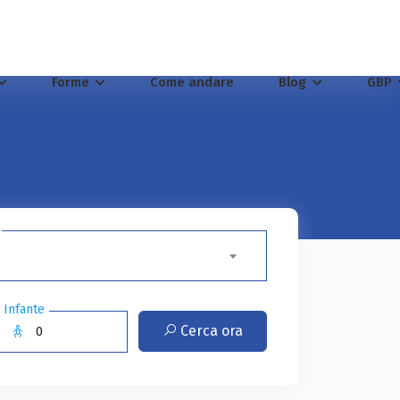
Forme
Come andare
Blog
GBP
Infante
Cerca ora