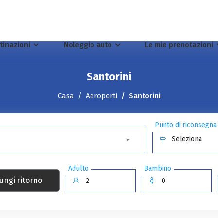
tinazioni
Noleggio auto
Le mie prenotazioni
Santorini
Casa
Aeroporti
Santorini
Punto di riconsegna
Seleziona
Adulto
Bambino
ungi ritorno