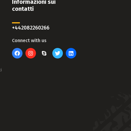
Informazioni sui
contatti
+442082260266
Connect with us
i