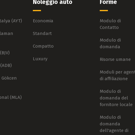
Noleggio auto
Forme
talya (AYT)
Economia
Modulo di
Contatto
alaman
Standart
Modulo di
Compatto
domanda
(BJV)
Luxury
Risorse umane
 (ADB)
Moduli per agent
a Gökcen
di affiliazione
Modulo di
onal (MLA)
domanda del
fornitore locale
Modulo di
domanda
dell'agente di