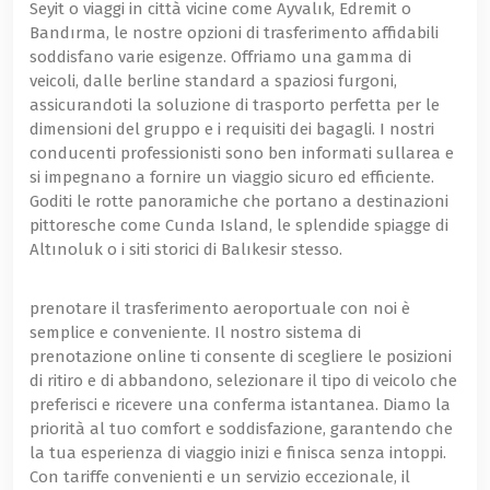
Seyit o viaggi in città vicine come Ayvalık, Edremit o
Bandırma, le nostre opzioni di trasferimento affidabili
soddisfano varie esigenze. Offriamo una gamma di
veicoli, dalle berline standard a spaziosi furgoni,
assicurandoti la soluzione di trasporto perfetta per le
dimensioni del gruppo e i requisiti dei bagagli. I nostri
conducenti professionisti sono ben informati sullarea e
si impegnano a fornire un viaggio sicuro ed efficiente.
Goditi le rotte panoramiche che portano a destinazioni
pittoresche come Cunda Island, le splendide spiagge di
Altınoluk o i siti storici di Balıkesir stesso.
prenotare il trasferimento aeroportuale con noi è
semplice e conveniente. Il nostro sistema di
prenotazione online ti consente di scegliere le posizioni
di ritiro e di abbandono, selezionare il tipo di veicolo che
preferisci e ricevere una conferma istantanea. Diamo la
priorità al tuo comfort e soddisfazione, garantendo che
la tua esperienza di viaggio inizi e finisca senza intoppi.
Con tariffe convenienti e un servizio eccezionale, il