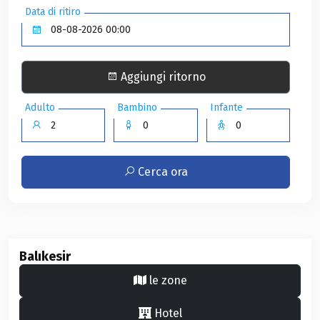
Data di ritiro
Aggiungi ritorno
Adulto
Bambino
Infante
Cerca ora
Balıkesir
le zone
Hotel