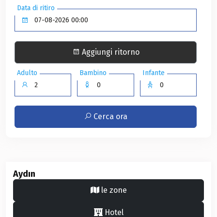
Data di ritiro
Aggiungi ritorno
Adulto
Bambino
Infante
Cerca ora
Aydın
le zone
Hotel