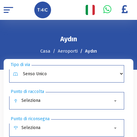
Aydın
Casa
Aeroporti
Aydın
Tipo di via
Punto di raccolta
Seleziona
Punto di riconsegna
Seleziona