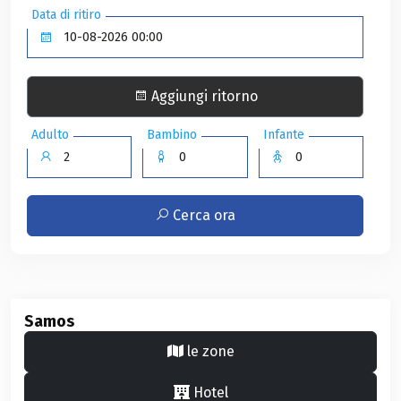
Data di ritiro
Aggiungi ritorno
Adulto
Bambino
Infante
Cerca ora
Samos
le zone
Hotel