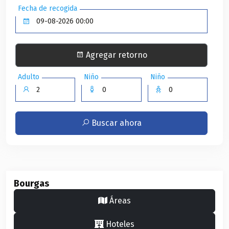
Fecha de recogida
Agregar retorno
Adulto
Niño
Niño
Buscar ahora
Bourgas
Áreas
Hoteles