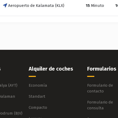
Aeropuerto de Kalamata (KLX)
15
Minuto
1
s
Alquiler de coches
Formularios
lya (AYT)
Economía
Formulario de
contacto
 Dalaman
Standart
Formulario de
Compacto
consulta
Bodrum (BJV)