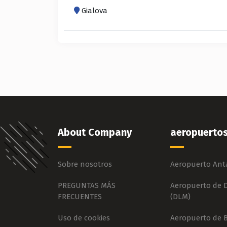
Gialova
About Company
aeropuerto
Sobre nosotros
Aeropuerto Anta
PREGUNTAS MÁS
Aeropuerto de
FRECUENTES
(DLM)
Uso de cookies
Aeropuerto de 