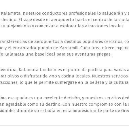
e Kalamata, nuestros conductores profesionales lo saludarán y
u destino. El viaje desde el aeropuerto hasta el centro de la ci
su alojamiento y comenzar a explorar las atracciones locales.
transferencias de aeropuertos a destinos populares cercanos, c
sene y el encantador pueblo de Kardamili. Cada área ofrece expe
de Kalamata una base ideal para sus aventuras griegas.
ntura, Kalamata también es el punto de partida para varias act
r olivos o disfrutar de vino y cocina locales. Nuestros servicio
cciones, lo que le permite sumergirse en la belleza y la cultura 
ima escapada es una excelente decisión, y nuestros servicios de
tan agradable como su destino. Con nuestro compromiso con la s
idables durante su estadía en esta impresionante parte de Grec