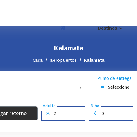
Destinos
Kalamata
Casa
aeropuertos
Kalamata
Punto de entrega
Seleccione
Adulto
Niño
gar retorno