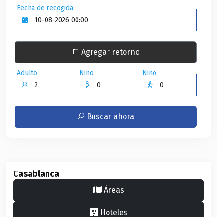
Fecha de recogida
Agregar retorno
Adulto
Niño
Niño
Buscar ahora
Casablanca
Áreas
Hoteles