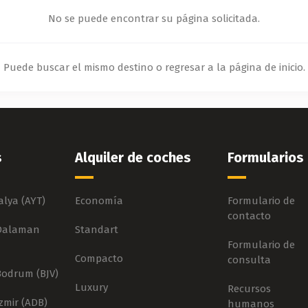
No se puede encontrar su página solicitada.
Puede buscar el mismo destino o regresar a la página de inicio.
s
Alquiler de coches
Formularios
lya (AYT)
Economía
Formulario de
contacto
 Dalaman
Standart
Formulario de
Compacto
consulta
Bodrum (BJV)
Luxury
Recursos
zmir (ADB)
humanos