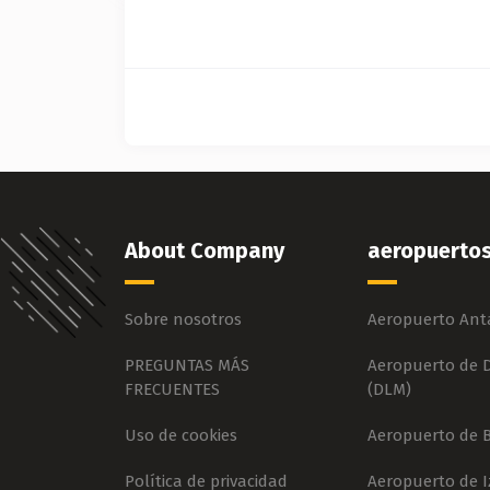
About Company
aeropuerto
Sobre nosotros
Aeropuerto Anta
PREGUNTAS MÁS
Aeropuerto de
FRECUENTES
(DLM)
Uso de cookies
Aeropuerto de 
Política de privacidad
Aeropuerto de I