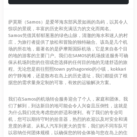
萨莫斯（Samos）是爱琴海东部风景如画的岛屿，以其令人
惊叹的景观，丰富的历史和充满活力的文化而闻名。
Samos凭借其郁郁葱葱的绿色山脉，清澈的海水和迷人的村
庄，为旅行者提供了放松和冒险的独特融合。该岛是几个机
场的所在地，最著名的是萨摩斯国际机场，它是来自各个目
的地的游客的主要门户。我们在SAMOS的机场接送服务可确
保从机场到您的住宿或您选择的任何目的地的无缝舒适的旅
程。无论您是前往熙熙town pythagoreio的小镇，kokkari
的宁静海滩，还是散布在岛上的历史遗址，我们都提供了根
据您的需求量身定制的可靠，有效的运输解决方案。
我们在Samos的机场转会服务迎合了个人，家庭和团体。我
们了解到，到达新目的地可能会令人兴奋且压倒性，这就是
为什么我们优先考虑您的舒适和便利。有了我们的专业司
机，您可以期待守时的拾音器，热烈的欢迎以及对安全和满
意度的承诺。从私人汽车到更大的货车，我们的不同车队可
以容纳任何团体规模，以确保您的转会体验与您在岛上的住