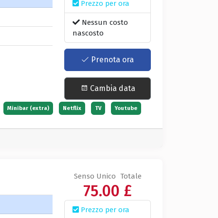
Prezzo per ora
Nessun costo
nascosto
Prenota ora
Cambia data
Minibar (extra)
Netflix
TV
Youtube
Senso Unico
Totale
75.00 £
Prezzo per ora