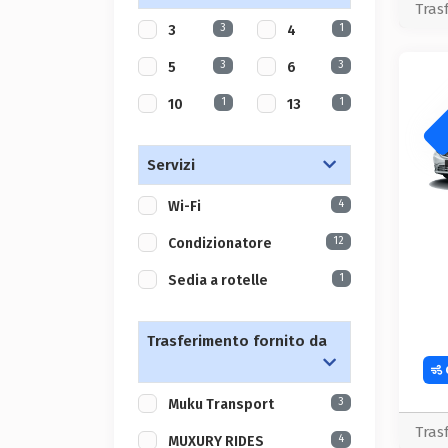
Tras
3
1
3
4
3
3
5
6
1
1
10
13
Servizi
4
Wi-Fi
12
Condizionatore
1
Sedia a rotelle
Trasferimento fornito da
3
Muku Transport
Tras
4
MUXURY RIDES