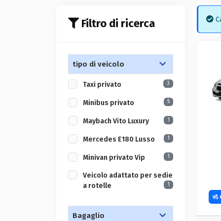
Ca
Filtro di ricerca
tipo di veicolo
3
Taxi privato
5
Minibus privato
1
Maybach Vito Luxury
1
Mercedes E180 Lusso
1
Minivan privato Vip
Veicolo adattato per sedie
1
a rotelle
Bagaglio