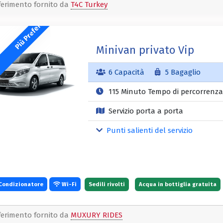
ferimento fornito da
T4C Turkey
Più Preferito
Minivan privato Vip
6 Capacità
5 Bagaglio
115 Minuto Tempo di percorrenza
Servizio porta a porta
Punti salienti del servizio
Condizionatore
Wi-Fi
Sedili rivolti
Acqua in bottiglia gratuita
ferimento fornito da
MUXURY RIDES