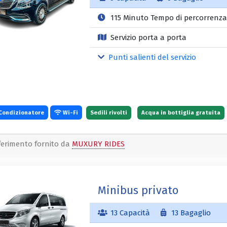
115 Minuto Tempo di percorrenza
Servizio porta a porta
Punti salienti del servizio
Condizionatore
Wi-Fi
Sedili rivolti
Acqua in bottiglia gratuita
ferimento fornito da
MUXURY RIDES
Minibus privato
13 Capacità
13 Bagaglio