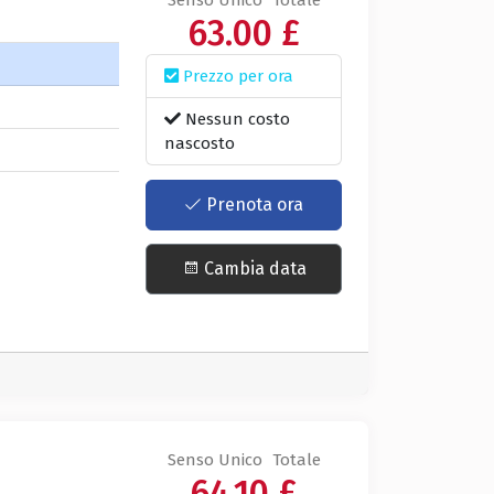
Senso Unico
Totale
63.00 £
Prezzo per ora
a
Nessun costo
nascosto
Prenota ora
Cambia data
Senso Unico
Totale
64.10 £