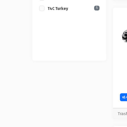
5
T4C Turkey
Tras