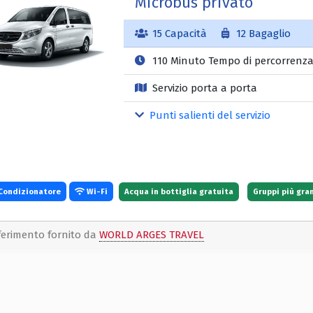
Microbus privato
15 Capacità
12 Bagaglio
110 Minuto Tempo di percorrenz
Servizio porta a porta
Punti salienti del servizio
Condizionatore
Wi-Fi
Acqua in bottiglia gratuita
Gruppi più gra
ferimento fornito da
WORLD ARGES TRAVEL