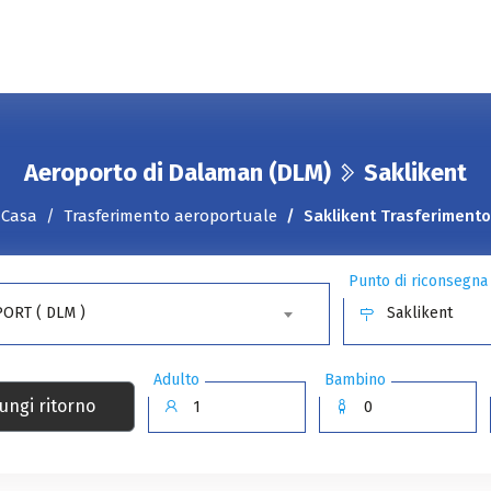
Aeroporto di Dalaman (DLM)
Saklikent
Casa
Trasferimento aeroportuale
Saklikent Trasferimento
Punto di riconsegna
ORT ( DLM )
Saklikent
Adulto
Bambino
ungi ritorno