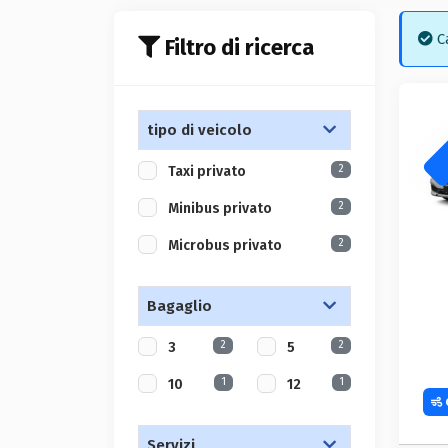
Ca
Filtro di ricerca
tipo di veicolo
2
Taxi privato
2
Minibus privato
2
Microbus privato
Bagaglio
2
2
3
5
1
1
10
12
Servizi