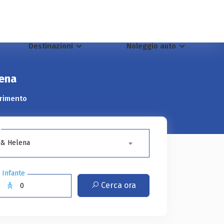
Destinazioni
Noleggio auto
lena
erimento
 & Helena
Infante
Cerca ora