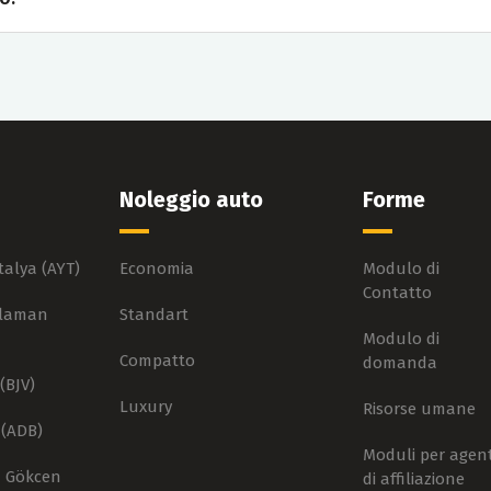
Noleggio auto
Forme
talya (AYT)
Economia
Modulo di
Contatto
alaman
Standart
Modulo di
Compatto
domanda
(BJV)
Luxury
Risorse umane
 (ADB)
Moduli per agent
a Gökcen
di affiliazione