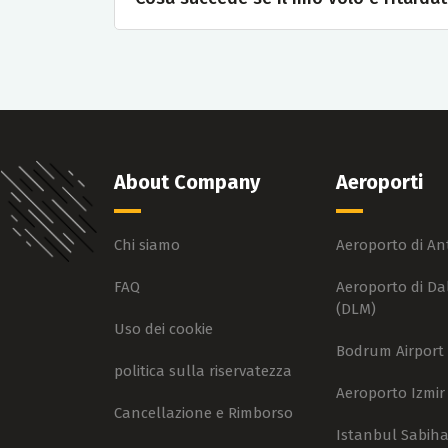
About Company
Aeroporti
Chi siamo
Aeroporto di An
FAQ
Aeroporto di D
(DLM)
Uso dei cookie
Bodrum Airport 
politica sulla riservatezza
Aeroporto Izmir
Cancellazione e Rimborso
Istanbul Sabih