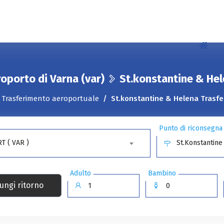
oporto di Varna (var)
St.konstantine & He
Trasferimento aeroportuale
St.konstantine & Helena Trasf
Punto di riconsegna
T ( VAR )
St.Konstantine
Adulto
Bambino
ungi ritorno