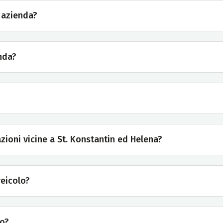
a azienda?
enda?
zioni vicine a St. Konstantin ed Helena?
veicolo?
to?