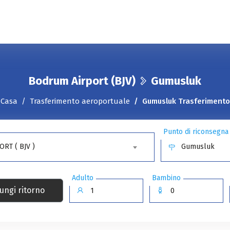
Bodrum Airport (BJV)
Gumusluk
Casa
Trasferimento aeroportuale
Gumusluk Trasferimento
Punto di riconsegna
RT ( BJV )
Gumusluk
Adulto
Bambino
ungi ritorno