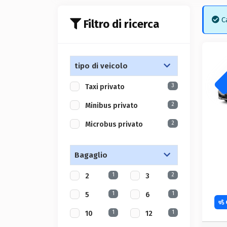
Ca
Filtro di ricerca
tipo di veicolo
3
Taxi privato
2
Minibus privato
2
Microbus privato
Bagaglio
1
2
2
3
1
1
5
6
1
1
10
12