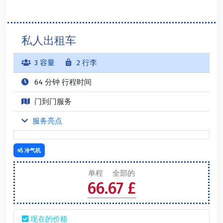
私人出租车
3 容量
2 行李
64 分钟 行程时间
门到门服务
服务亮点
冷气机
单程
全部的
66.67 £
现在的价格