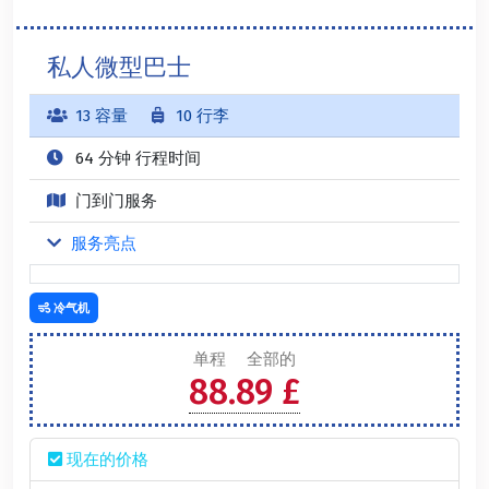
私人微型巴士
13 容量
10 行李
64 分钟 行程时间
门到门服务
服务亮点
冷气机
单程
全部的
88.89 £
现在的价格