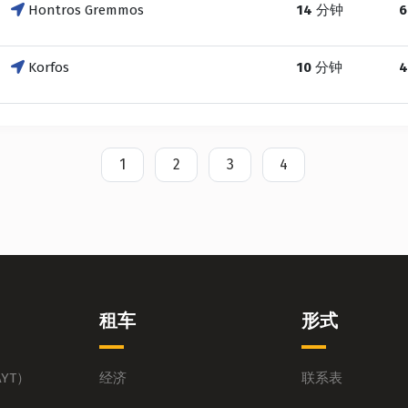
Hontros Gremmos
14
分钟
6
Korfos
10
分钟
4
1
2
3
4
租车
形式
YT）
经济
联系表