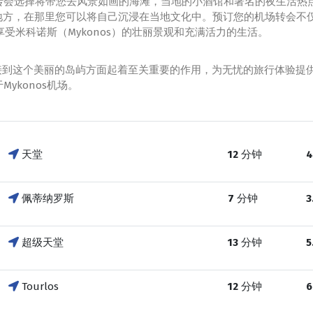
转会选择将带您去风景如画的海滩，当地的小酒馆和著名的夜生活热
lage）等地方，在那里您可以将自己沉浸在当地文化中。预订您的机场
享受米科诺斯（Mykonos）的壮丽景观和充满活力的生活。
游客连接到这个美丽的岛屿方面起着至关重要的作用，为无忧的旅行体验
ykonos机场。
天堂
12
分钟
4
佩蒂纳罗斯
7
分钟
3
超级天堂
13
分钟
5
Tourlos
12
分钟
6