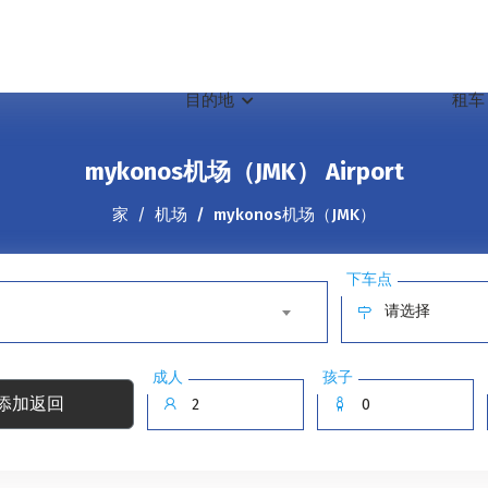
目的地
租
mykonos机场（JMK） Airport
家
机场
mykonos机场（JMK）
下车点
请选择
成人
孩子
添加返回