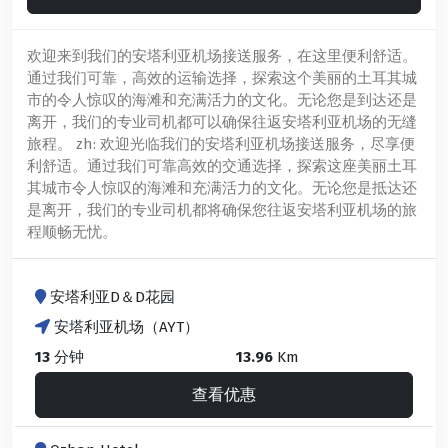
欢迎来到我们的安塔利亚机场接送服务，在这里便利舒适。
通过我们可靠，高效的运输选择，探索这个美丽的土耳其城
市的令人惊叹的海滩和充满活力的文化。无论您是到达还是
离开，我们的专业司机都可以确保往返安塔利亚机场的无缝
旅程。 zh: 欢迎光临我们的安塔利亚机场接送服务，尽享便
利舒适。通过我们可靠高效的交通选择，探索这座美丽土耳
其城市令人惊叹的海滩和充满活力的文化。无论您是抵达还
是离开，我们的专业司机都将确保您往返安塔利亚机场的旅
程顺畅无忧。
安塔利亚D＆D花园
安塔利亚机场（AYT）
13
分钟
13.96
Km
查看优惠