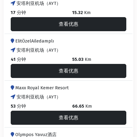
安塔利亚机场（AYT）
17
分钟
15.32
Km
查看优惠
ElitÖzelAiledamplı
安塔利亚机场（AYT）
41
分钟
55.03
Km
查看优惠
Maxx Royal Kemer Resort
安塔利亚机场（AYT）
53
分钟
66.65
Km
查看优惠
Olympos Yavuz酒店