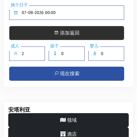
挑个日子
添加返回
成人
孩子
婴儿
现在搜索
安塔利亚
领域
酒店