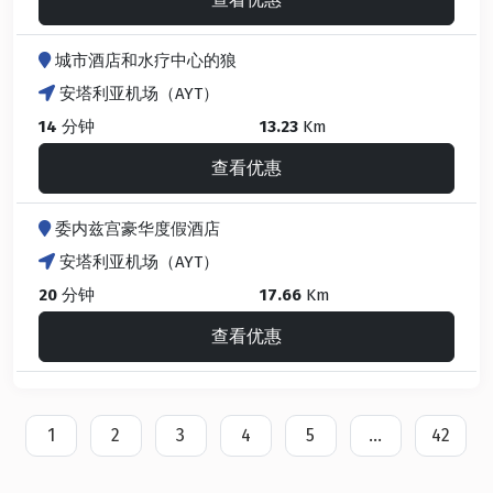
城市酒店和水疗中心的狼
安塔利亚机场（AYT）
14
分钟
13.23
Km
查看优惠
委内兹宫豪华度假酒店
安塔利亚机场（AYT）
20
分钟
17.66
Km
查看优惠
1
2
3
4
5
...
42