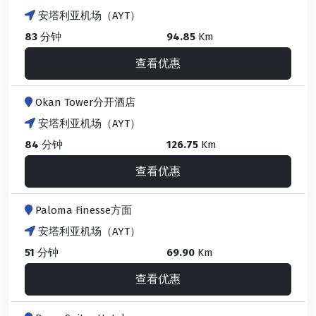
安塔利亚机场（AYT）
83
分钟
94.85
Km
查看优惠
Okan Tower分开酒店
安塔利亚机场（AYT）
84
分钟
126.75
Km
查看优惠
Paloma Finesse方面
安塔利亚机场（AYT）
51
分钟
69.90
Km
查看优惠