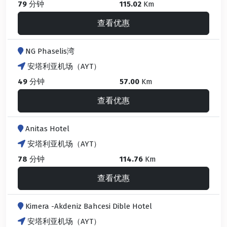
79
分钟
115.02
Km
查看优惠
NG Phaselis湾
安塔利亚机场（AYT）
49
分钟
57.00
Km
查看优惠
Anitas Hotel
安塔利亚机场（AYT）
78
分钟
114.76
Km
查看优惠
Kimera -Akdeniz Bahcesi Dible Hotel
安塔利亚机场（AYT）