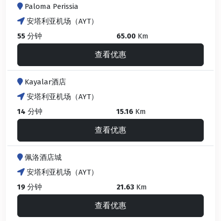
Paloma Perissia
安塔利亚机场（AYT）
55
分钟
65.00
Km
查看优惠
Kayalar酒店
安塔利亚机场（AYT）
14
分钟
15.16
Km
查看优惠
佩洛酒店城
安塔利亚机场（AYT）
19
分钟
21.63
Km
查看优惠