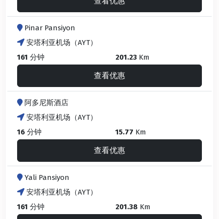
查看优惠
Pinar Pansiyon
安塔利亚机场（AYT）
161
分钟
201.23
Km
查看优惠
阿多尼斯酒店
安塔利亚机场（AYT）
16
分钟
15.77
Km
查看优惠
Yali Pansiyon
安塔利亚机场（AYT）
161
分钟
201.38
Km