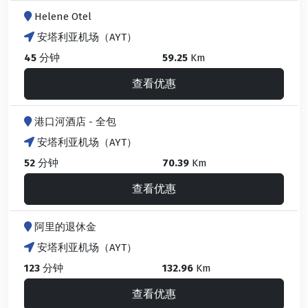
Helene Otel
安塔利亚机场（AYT）
45
分钟
59.25
Km
查看优惠
港口河酒店 - 全包
安塔利亚机场（AYT）
52
分钟
70.39
Km
查看优惠
阿里的退休金
安塔利亚机场（AYT）
123
分钟
132.96
Km
查看优惠