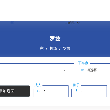
目的地
罗兹
家
机场
罗兹
下车点
请选择
成人
孩子
添加返回