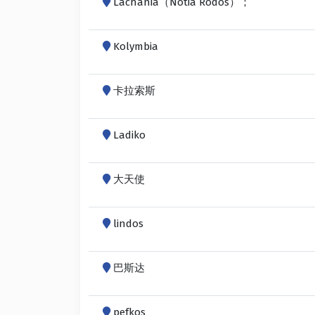
Lachania（Notia Rodos）；
Kolymbia
卡拉索斯
Ladiko
大天使
lindos
巴斯达
pefkos