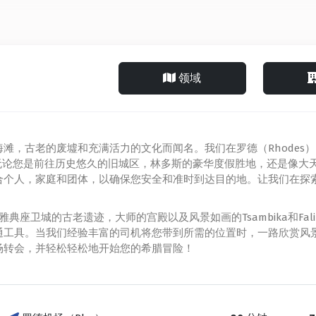
领域
滩，古老的废墟和充满活力的文化而闻名。我们在罗德（Rhodes
。无论您是前往历史悠久的旧城区，林多斯的豪华度假胜地，还是像大
合个人，家庭和团体，以确保您安全和准时到达目的地。让我们在探
os雅典座卫城的古老遗迹，大师的宫殿以及风景如画的Tsambika和Fa
通工具。当我们经验丰富的司机将您带到所需的位置时，一路欣赏风
场转会，并轻松轻松地开始您的希腊冒险！