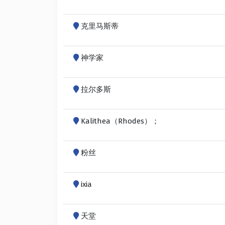
克里马斯蒂
神学家
拉尔多斯
Kalithea（Rhodes）；
粉丝
ixia
天堂