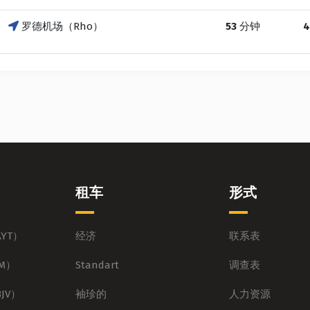
罗德机场（Rho）
53
分钟
4
租车
形式
YT）
经济
联系表
M）
Standart
调查表
JV）
袖珍的
人力资源