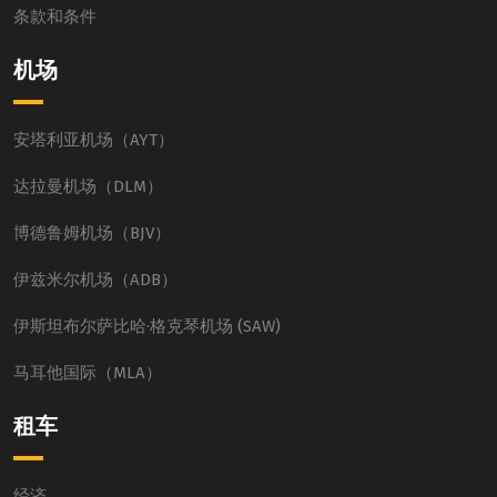
条款和条件
机场
安塔利亚机场（AYT）
达拉曼机场（DLM）
博德鲁姆机场（BJV）
伊兹米尔机场（ADB）
伊斯坦布尔萨比哈·格克琴机场 (SAW)
马耳他国际（MLA）
租车
经济