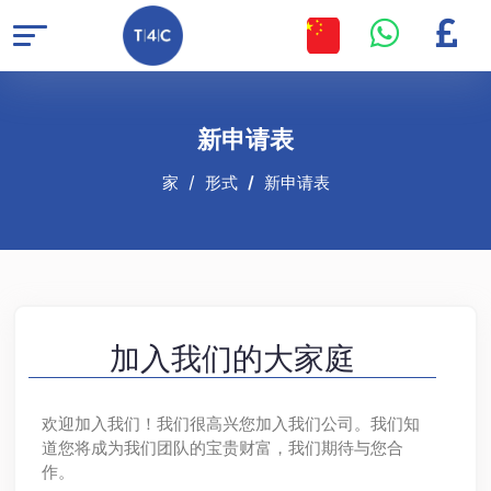
新申请表
家
形式
新申请表
加入我们的大家庭
欢迎加入我们！我们很高兴您加入我们公司。我们知
道您将成为我们团队的宝贵财富，我们期待与您合
作。