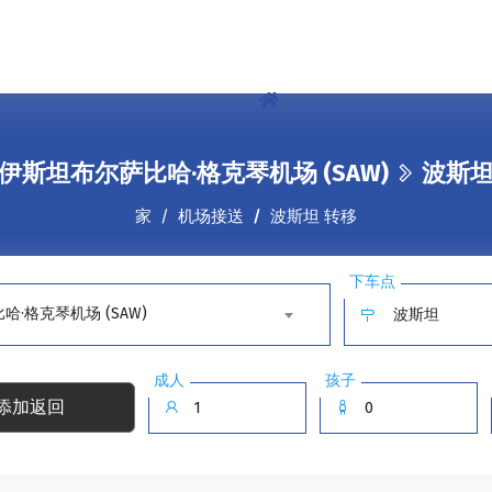
伊斯坦布尔萨比哈·格克琴机场 (SAW)
波斯
家
机场接送
波斯坦 转移
下车点
·格克琴机场 (SAW)
成人
孩子
添加返回