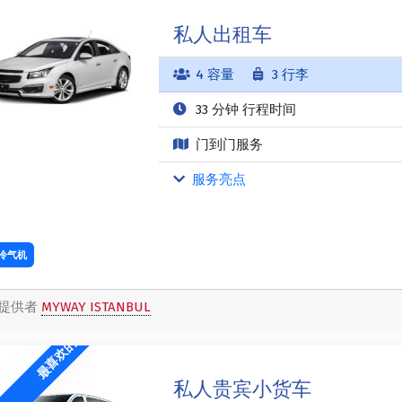
私人出租车
4 容量
3 行李
33 分钟 行程时间
门到门服务
服务亮点
冷气机
提供者
MYWAY ISTANBUL
最喜欢的
私人贵宾小货车