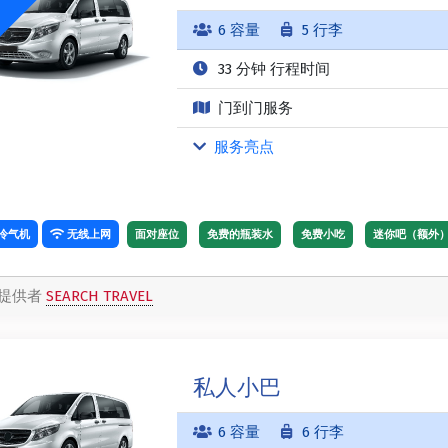
6 容量
5 行李
33 分钟 行程时间
门到门服务
服务亮点
冷气机
无线上网
面对座位
免费的瓶装水
免费小吃
迷你吧（额外
提供者
SEARCH TRAVEL
私人小巴
6 容量
6 行李