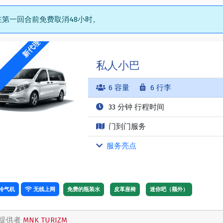
第一回合前免费取消48小时。
新代理
私人小巴
6 容量
6 行李
33 分钟 行程时间
门到门服务
服务亮点
冷气机
无线上网
免费的瓶装水
皮革座椅
迷你吧（额外）
提供者
MNK TURIZM