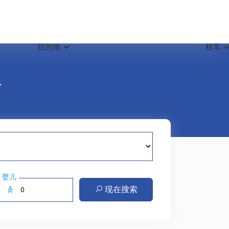
目的地
租车
坦
婴儿
现在搜索