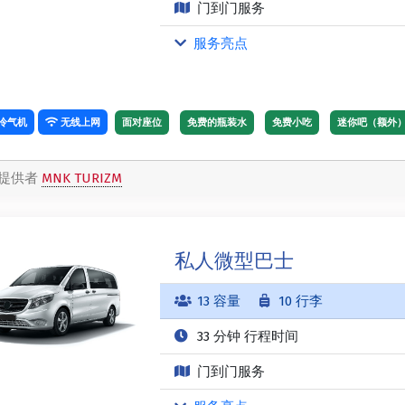
门到门服务
服务亮点
冷气机
无线上网
面对座位
免费的瓶装水
免费小吃
迷你吧（额外
提供者
MNK TURIZM
私人微型巴士
13 容量
10 行李
33 分钟 行程时间
门到门服务