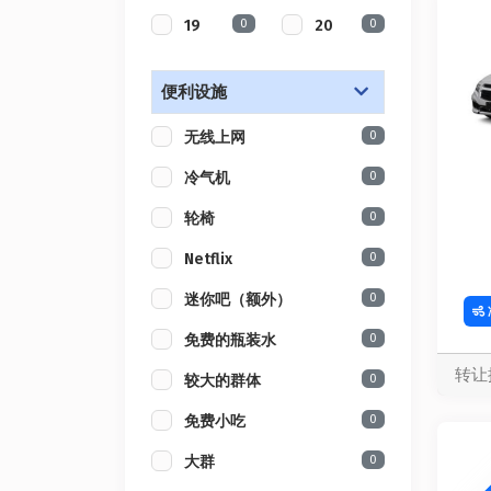
0
0
19
20
便利设施
0
无线上网
0
冷气机
0
轮椅
0
Netflix
0
迷你吧（额外）
0
免费的瓶装水
转让
0
较大的群体
0
免费小吃
0
大群